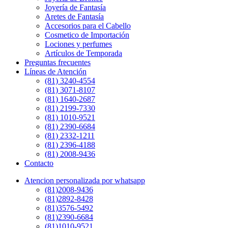
Joyería de Fantasía
Aretes de Fantasía
Accesorios para el Cabello
Cosmetico de Importación
Lociones y perfumes
Artículos de Temporada
Preguntas frecuentes
Líneas de Atención
(81) 3240-4554
(81) 3071-8107
(81) 1640-2687
(81) 2199-7330
(81) 1010-9521
(81) 2390-6684
(81) 2332-1211
(81) 2396-4188
(81) 2008-9436
Contacto
Atencion personalizada por whatsapp
(81)2008-9436
(81)2892-8428
(81)3576-5492
(81)2390-6684
(81)1010-9521