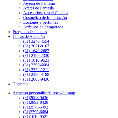
Joyería de Fantasía
Aretes de Fantasía
Accesorios para el Cabello
Cosmetico de Importación
Lociones y perfumes
Artículos de Temporada
Preguntas frecuentes
Líneas de Atención
(81) 3240-4554
(81) 3071-8107
(81) 1640-2687
(81) 2199-7330
(81) 1010-9521
(81) 2390-6684
(81) 2332-1211
(81) 2396-4188
(81) 2008-9436
Contacto
Atencion personalizada por whatsapp
(81)2008-9436
(81)2892-8428
(81)3576-5492
(81)2390-6684
(81)1010-9521