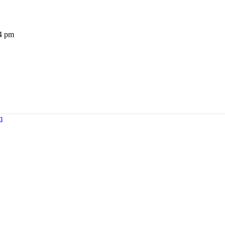
 4 pm
m