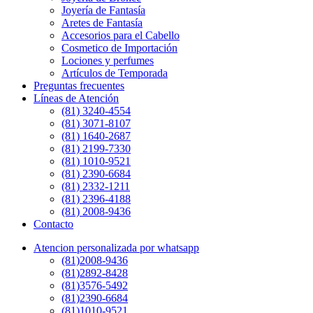
Joyería de Fantasía
Aretes de Fantasía
Accesorios para el Cabello
Cosmetico de Importación
Lociones y perfumes
Artículos de Temporada
Preguntas frecuentes
Líneas de Atención
(81) 3240-4554
(81) 3071-8107
(81) 1640-2687
(81) 2199-7330
(81) 1010-9521
(81) 2390-6684
(81) 2332-1211
(81) 2396-4188
(81) 2008-9436
Contacto
Atencion personalizada por whatsapp
(81)2008-9436
(81)2892-8428
(81)3576-5492
(81)2390-6684
(81)1010-9521